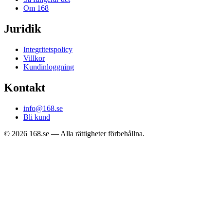
Om 168
Juridik
Integritetspolicy
Villkor
Kundinloggning
Kontakt
info@168.se
Bli kund
©
2026
168.se —
Alla rättigheter förbehållna.