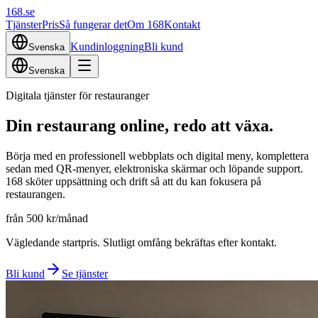
168
.se
Tjänster
Pris
Så fungerar det
Om 168
Kontakt
Kundinloggning
Bli kund
Svenska
Svenska
Digitala tjänster för restauranger
Din restaurang online, redo att växa.
Börja med en professionell webbplats och digital meny, komplettera
sedan med QR-menyer, elektroniska skärmar och löpande support.
168 sköter uppsättning och drift så att du kan fokusera på
restaurangen.
från 500 kr/månad
Vägledande startpris. Slutligt omfång bekräftas efter kontakt.
Bli kund
Se tjänster